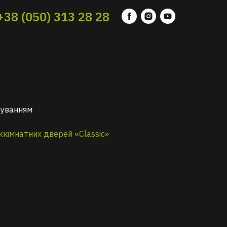
+38 (050) 313 28 28
руванням
жкімнатних дверей «Classic»