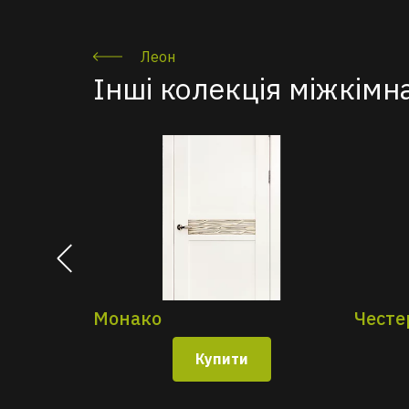
Леон
Інші колекція міжкімн
Монако
Честе
Купити