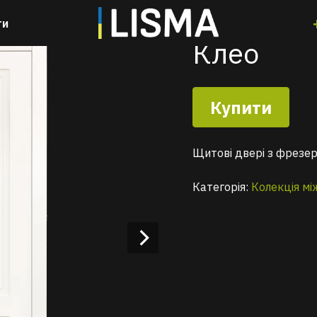
assic»
/
Клео
ти
Клео
Купити
Щитові двері з фрезе
Категорія:
Колекція мі