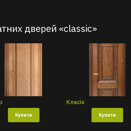
атних дверей «classic»
р
Класік
Купити
Купити