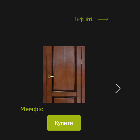
Інфініті
Мемфіс
Леон
Купити