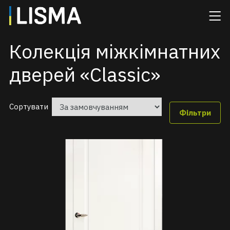
Головна
/
Крамниця
/
Колекція міжкімнатних дверей «Classic»
Колекція міжкімнатних
дверей «Classic»
Сортувати
Фільтри