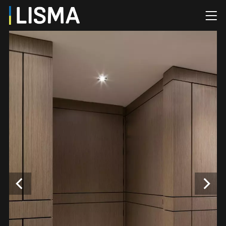
Головна
/
Крамниця
/
Дерев'яне оформлення
/
Зашиття панелями
та приховані двері